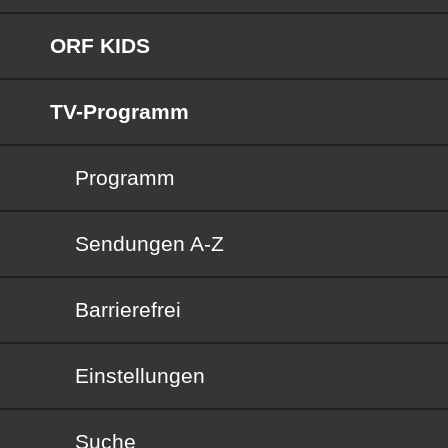
ORF KIDS
TV-Programm
Programm
Sendungen von A bis Z
Sendungen A-Z
Barrierefrei
Barrierefrei
Einstellungen
Suche