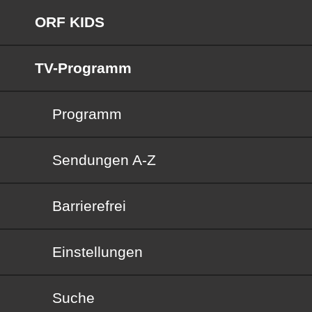
ORF KIDS
TV-Programm
Programm
Sendungen von A bis Z
Sendungen A-Z
Barrierefrei
Barrierefrei
Einstellungen
Suche