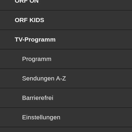
ORF ON
ORF KIDS
TV-Programm
Programm
Sendungen von A bis Z
Sendungen A-Z
Barrierefrei
Barrierefrei
Einstellungen