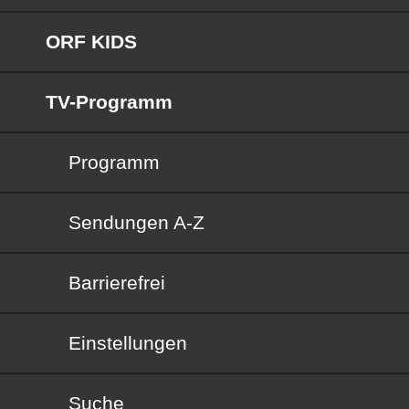
ORF KIDS
TV-Programm
Programm
Sendungen von A bis Z
Sendungen A-Z
Barrierefrei
Barrierefrei
Einstellungen
Suche