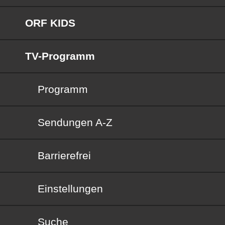
ORF KIDS
TV-Programm
Programm
Sendungen von A bis Z
Sendungen A-Z
Barrierefrei
Barrierefrei
Einstellungen
Suche