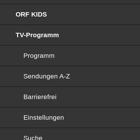
ORF KIDS
TV-Programm
Programm
Sendungen von A bis Z
Sendungen A-Z
Barrierefrei
Barrierefrei
Einstellungen
Suche