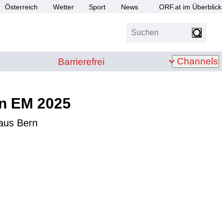
Österreich
Wetter
Sport
News
ORF.at im Überblick
Suchen
bis Z
Barrierefrei
Channels
Barrierefrei
en EM 2025
 aus Bern