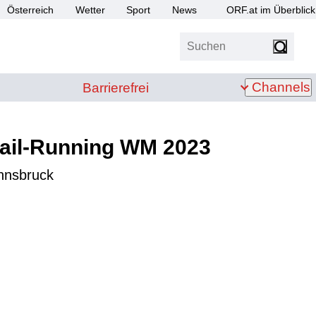
Österreich
Wetter
Sport
News
ORF.at im Überblick
Suchen
bis Z
Barrierefrei
Channels
Barrierefrei
rail-Running WM 2023
Innsbruck