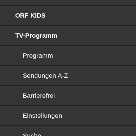
ORF KIDS
TV-Programm
Programm
Sendungen von A bis Z
Sendungen A-Z
Barrierefrei
Barrierefrei
Einstellungen
Suche