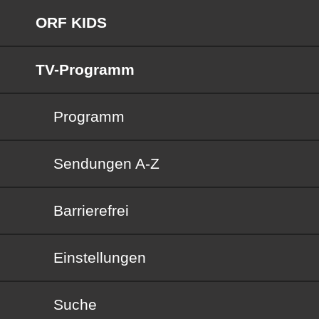
ORF KIDS
TV-Programm
Programm
Sendungen von A bis Z
Sendungen A-Z
Barrierefrei
Barrierefrei
Einstellungen
Suche