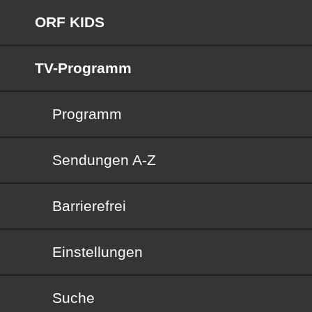
ORF KIDS
TV-Programm
Programm
Sendungen von A bis Z
Sendungen A-Z
Barrierefrei
Barrierefrei
Einstellungen
Suche