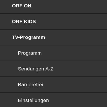
ORF ON
ORF KIDS
TV-Programm
Programm
Sendungen von A bis Z
Sendungen A-Z
Barrierefrei
Barrierefrei
Einstellungen