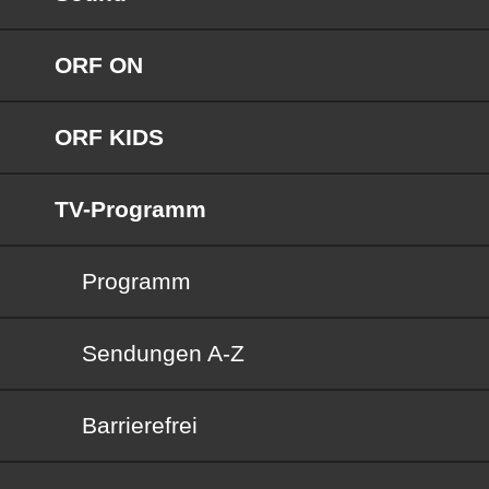
ORF ON
ORF KIDS
TV-Programm
Programm
Sendungen von A bis Z
Sendungen A-Z
Barrierefrei
Barrierefrei