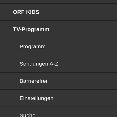
ORF KIDS
TV-Programm
Programm
Sendungen von A bis Z
Sendungen A-Z
Barrierefrei
Barrierefrei
Einstellungen
Suche