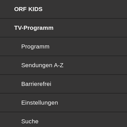
ORF KIDS
TV-Programm
Programm
Sendungen von A bis Z
Sendungen A-Z
Barrierefrei
Barrierefrei
Einstellungen
Suche