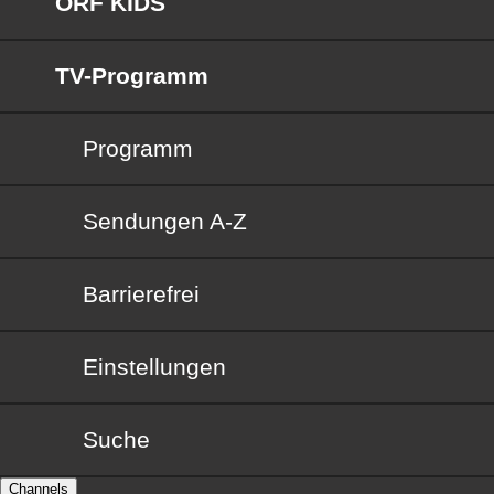
ORF KIDS
TV-Programm
Programm
Sendungen von A bis Z
Sendungen A-Z
Barrierefrei
Barrierefrei
Einstellungen
Suche
Channels