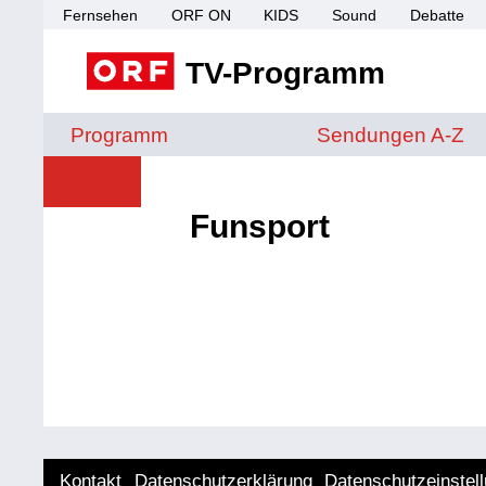
Fernsehen
ORF ON
KIDS
Sound
Debatte
TV-Programm
Sendungen von A 
Programm
Sendungen A-Z
Funsport
Kontakt
Datenschutzerklärung
Datenschutzeinstel