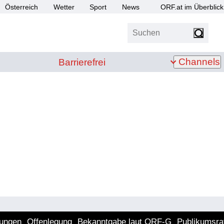
Österreich
Wetter
Sport
News
ORF.at im Überblick
Suchen
bis Z
Barrierefrei
Channels
Barrierefrei
lungen
Offenlegung
Bekanntgabe laut ORF-G
Publikumsra