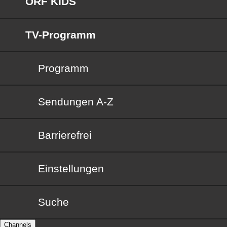
ORF KIDS
TV-Programm
Programm
Sendungen von A bis Z
Sendungen A-Z
Barrierefrei
Barrierefrei
Einstellungen
Suche
Channels