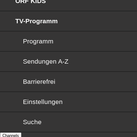
ORF KIDS
TV-Programm
Programm
Sendungen von A bis Z
Sendungen A-Z
Barrierefrei
Barrierefrei
Einstellungen
Suche
Channels