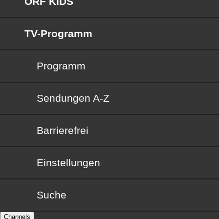
ORF KIDS
TV-Programm
Programm
Sendungen von A bis Z
Sendungen A-Z
Barrierefrei
Barrierefrei
Einstellungen
Suche
Channels