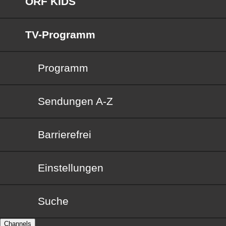
ORF KIDS
TV-Programm
Programm
Sendungen von A bis Z
Sendungen A-Z
Barrierefrei
Barrierefrei
Einstellungen
Suche
Channels