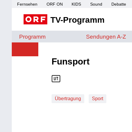
Fernsehen
ORF ON
KIDS
Sound
Debatte
TV-Programm
Sendungen von A 
Programm
Sendungen A-Z
Funsport
Übertragung
Sport