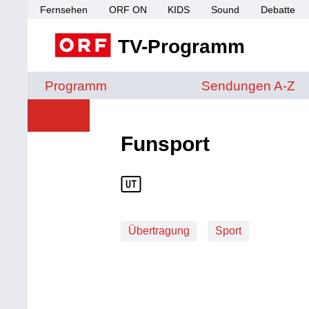
Fernsehen
ORF ON
KIDS
Sound
Debatte
TV-Programm
Sendungen von A 
Programm
Sendungen A-Z
Funsport
Übertragung
Sport