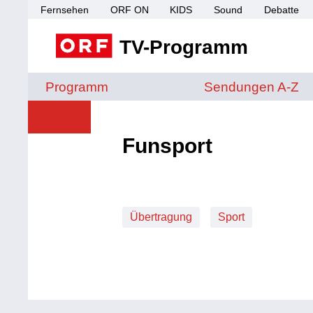
Fernsehen
ORF ON
KIDS
Sound
Debatte
TV-Programm
Sendungen von A 
Programm
Sendungen A-Z
Funsport
Übertragung
Sport