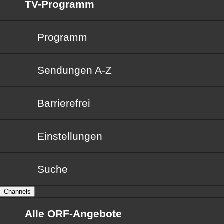
TV-Programm
Programm
Sendungen von A bis Z
Sendungen A-Z
Barrierefrei
Barrierefrei
Einstellungen
Suche
Channels
Alle ORF-Angebote