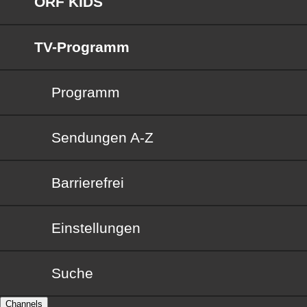
ORF KIDS
TV-Programm
Programm
Sendungen von A bis Z
Sendungen A-Z
Barrierefrei
Barrierefrei
Einstellungen
Suche
Channels