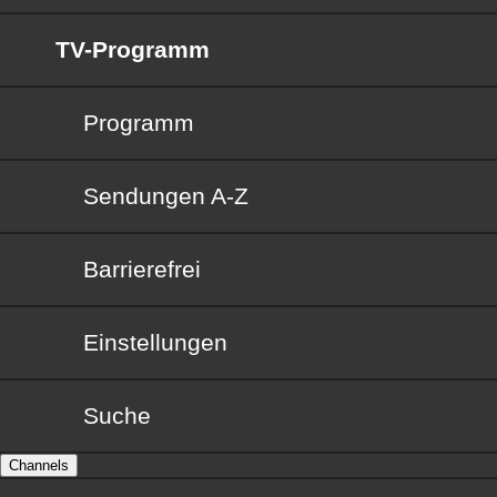
TV-Programm
Programm
Sendungen von A bis Z
Sendungen A-Z
Barrierefrei
Barrierefrei
Einstellungen
Suche
Channels