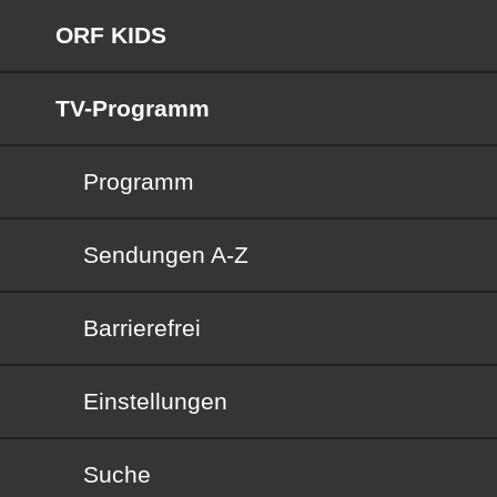
ORF KIDS
TV-Programm
Programm
Sendungen von A bis Z
Sendungen A-Z
Barrierefrei
Barrierefrei
Einstellungen
Suche