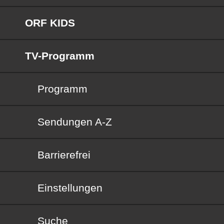
ORF KIDS
TV-Programm
Programm
Sendungen von A bis Z
Sendungen A-Z
Barrierefrei
Barrierefrei
Einstellungen
Suche