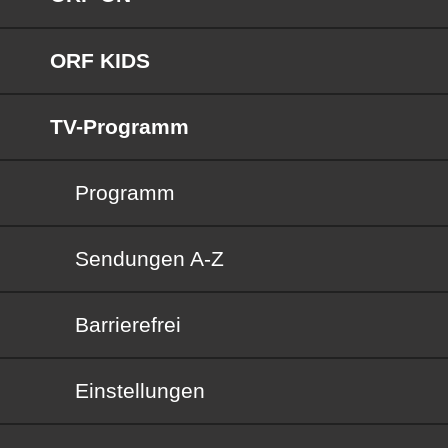
ORF KIDS
TV-Programm
Programm
Sendungen von A bis Z
Sendungen A-Z
Barrierefrei
Barrierefrei
Einstellungen