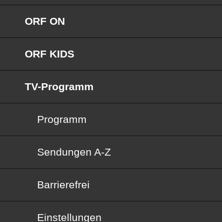
ORF ON
ORF KIDS
TV-Programm
Programm
Sendungen von A bis Z
Sendungen A-Z
Barrierefrei
Barrierefrei
Einstellungen