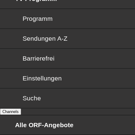
Programm
Sendungen von A bis Z
Sendungen A-Z
Barrierefrei
Barrierefrei
Einstellungen
Suche
Channels
Alle ORF-Angebote