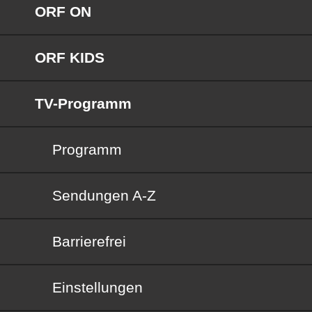
ORF ON
ORF KIDS
TV-Programm
Programm
Sendungen von A bis Z
Sendungen A-Z
Barrierefrei
Barrierefrei
Einstellungen