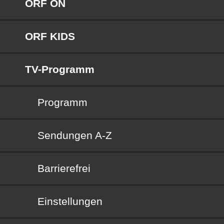
ORF ON
ORF KIDS
TV-Programm
Programm
Sendungen von A bis Z
Sendungen A-Z
Barrierefrei
Barrierefrei
Einstellungen