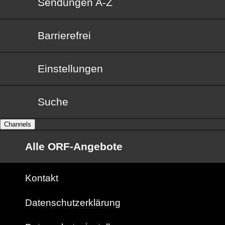
Sendungen von A bis Z
Sendungen A-Z
Barrierefrei
Barrierefrei
Einstellungen
Suche
Channels
Alle ORF-Angebote
Kontakt
Datenschutzerklärung