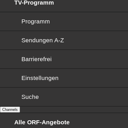
TV-Programm
Programm
Sendungen von A bis Z
Sendungen A-Z
Barrierefrei
Barrierefrei
Einstellungen
Suche
Channels
Alle ORF-Angebote