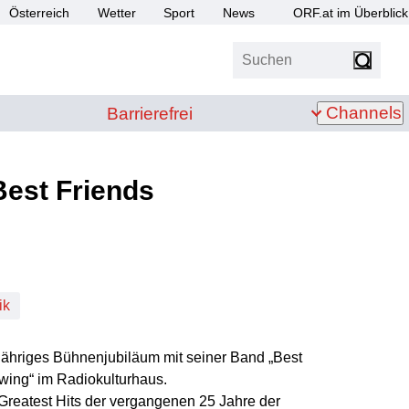
Österreich
Wetter
Sport
News
ORF.at im Überblick
Suchen
bis Z
Barrierefrei
Channels
Barrierefrei
Best Friends
ik
25jähriges Bühnenjubiläum mit seiner Band „Best
wing“ im Radiokulturhaus.
Greatest Hits der vergangenen 25 Jahre der