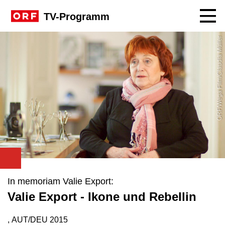
Navig
TV-Programm
ORF/Wega Film/Claudia Müller
In memoriam Valie Export:
Valie Export - Ikone und Rebellin
, AUT/DEU
2015
Produktionsland: AUT/DEU
Produktionsjahr: 2015