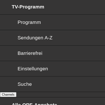
TV-Programm
Programm
Sendungen von A bis Z
Sendungen A-Z
Barrierefrei
Barrierefrei
Einstellungen
Suche
Channels
Alle ORF-Angebote