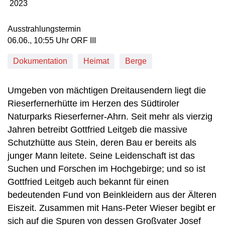
2023
Produktionsjahr: 2023
Ausstrahlungstermin
06. Juni, 10:55 Uhr in ORF III
06.06., 10:55 Uhr ORF III
Dokumentation
Heimat
Berge
Umgeben von mächtigen Dreitausendern liegt die
Rieserfernerhütte im Herzen des Südtiroler
Naturparks Rieserferner-Ahrn. Seit mehr als vierzig
Jahren betreibt Gottfried Leitgeb die massive
Schutzhütte aus Stein, deren Bau er bereits als
junger Mann leitete. Seine Leidenschaft ist das
Suchen und Forschen im Hochgebirge; und so ist
Gottfried Leitgeb auch bekannt für einen
bedeutenden Fund von Beinkleidern aus der Älteren
Eiszeit. Zusammen mit Hans-Peter Wieser begibt er
sich auf die Spuren von dessen Großvater Josef