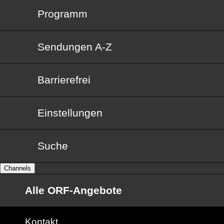
Programm
Sendungen von A bis Z
Sendungen A-Z
Barrierefrei
Barrierefrei
Einstellungen
Suche
Channels
Alle ORF-Angebote
Kontakt