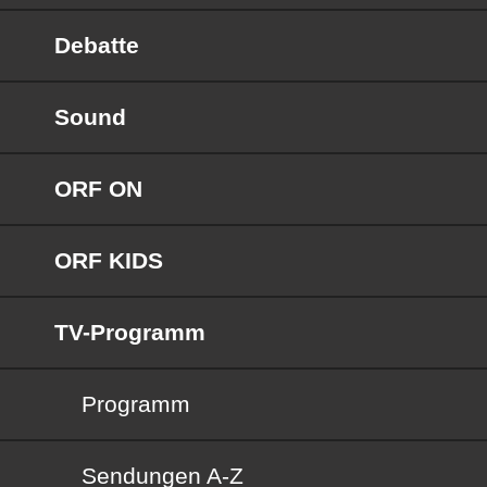
Debatte
Sound
ORF ON
ORF KIDS
TV-Programm
Programm
Sendungen von A bis Z
Sendungen A-Z