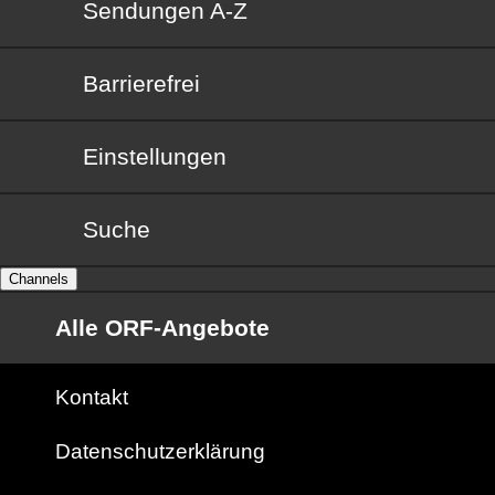
Sendungen von A bis Z
Sendungen A-Z
Barrierefrei
Barrierefrei
Einstellungen
Suche
Channels
Alle ORF-Angebote
Kontakt
Datenschutzerklärung