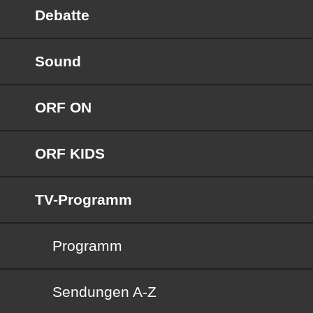
Debatte
Sound
ORF ON
ORF KIDS
TV-Programm
Programm
Sendungen von A bis Z
Sendungen A-Z