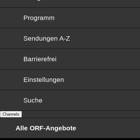
Programm
Sendungen von A bis Z
Sendungen A-Z
Barrierefrei
Barrierefrei
Einstellungen
Suche
Channels
Alle ORF-Angebote