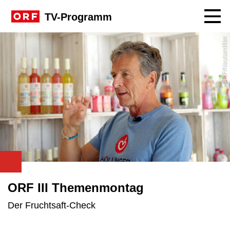
Navig
TV-Programm
ORF/Neulandfilm
ORF III Themenmontag
Der Fruchtsaft-Check