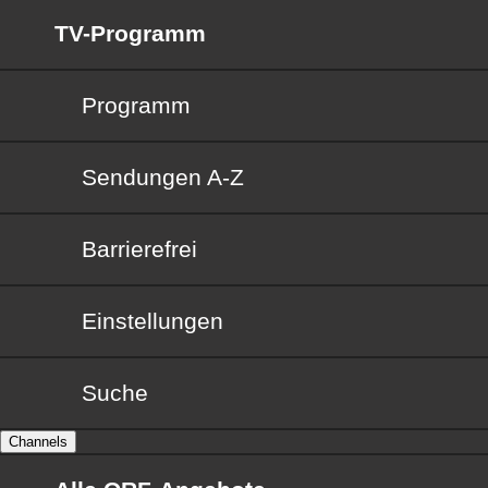
TV-Programm
Programm
Sendungen von A bis Z
Sendungen A-Z
Barrierefrei
Barrierefrei
Einstellungen
Suche
Channels