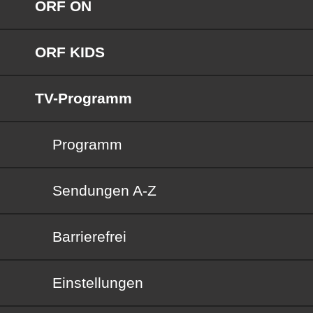
ORF ON
ORF KIDS
TV-Programm
Programm
Sendungen von A bis Z
Sendungen A-Z
Barrierefrei
Barrierefrei
Einstellungen