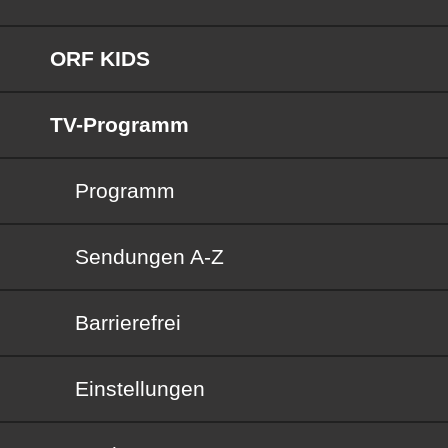
ORF KIDS
TV-Programm
Programm
Sendungen von A bis Z
Sendungen A-Z
Barrierefrei
Barrierefrei
Einstellungen