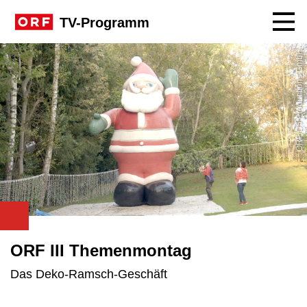
Navig
TV-Programm
ORF/D5 Productions GmbH
ORF III Themenmontag
Das Deko-Ramsch-Geschäft