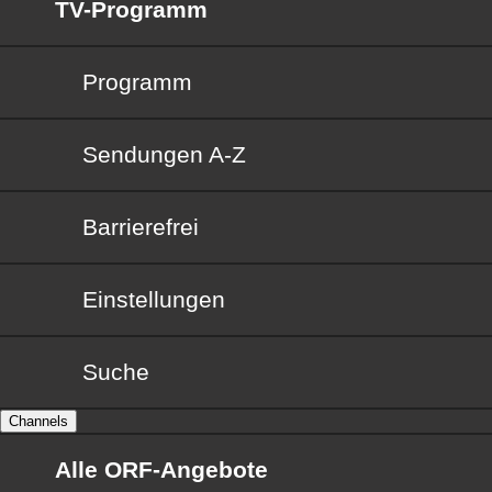
TV-Programm
Programm
Sendungen von A bis Z
Sendungen A-Z
Barrierefrei
Barrierefrei
Einstellungen
Suche
Channels
Alle ORF-Angebote