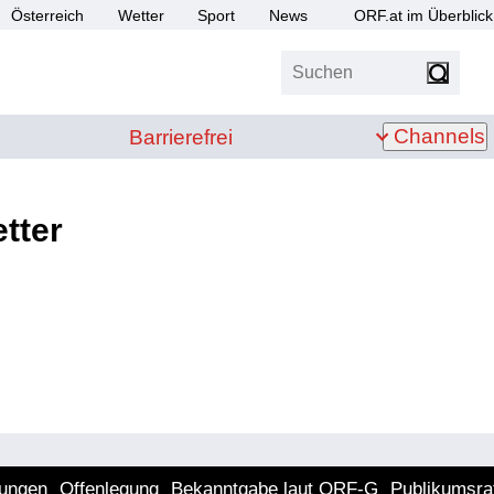
Österreich
Wetter
Sport
News
ORF.at im Überblick
Suchen
bis Z
Barrierefrei
Channels
Barrierefrei
tter
lungen
Offenlegung
Bekanntgabe laut ORF-G
Publikumsra