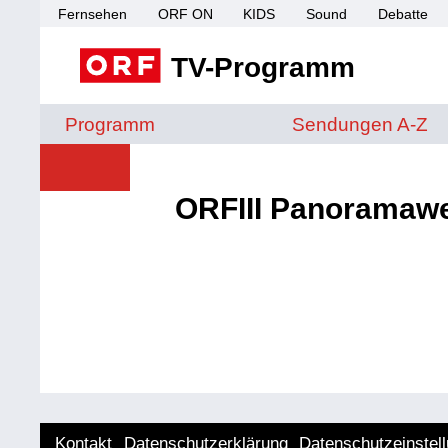
Fernsehen
ORF ON
KIDS
Sound
Debatte
TV-Programm
Sendungen von A 
Programm
Sendungen A-Z
ORFIII Panoramawe
Kontakt
Datenschutzerklärung
Datenschutzeinstel