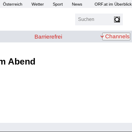
Österreich
Wetter
Sport
News
ORF.at im Überblick
Suchen
bis Z
Barrierefrei
Channels
Barrierefrei
am Abend