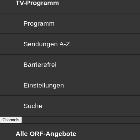
TV-Programm
Programm
Sendungen von A bis Z
Sendungen A-Z
Barrierefrei
Barrierefrei
Einstellungen
Suche
Channels
Alle ORF-Angebote